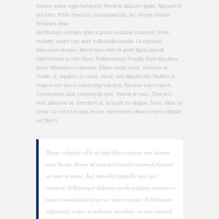
tempor tellus eget hendrerit. Morbi id aliquam ligula. Aliquam id
dui sem. Proin rhoncus consequat nisl, eu ornare mauris
tincidunt vitae.
Vestibulum sodales ante a purus volutpat euismod. Proin
sodales quam nec ante sollicitudin lacinia. Ut egestas
bibendum tempor. Morbi non nibh sit amet ligula blandit
ullamcorper in nec risus. Pellentesque fringilla diam faucibus
tortor bibendum vulputate. Etiam turpis urna, rhoncus et
mattis ut, dapibus eu nunc. Nunc sed aliquet nisi. Nullam ut
magna non lacus adipiscing volutpat. Aenean odio mauris,
consectetur quis consequat quis, blandit a nunc. Sed orci
erat, placerat ac interdum ut, suscipit eu augue. Nunc vitae mi
tortor. Ut vel justo quis lectus elementum ullamcorper volutpat
vel libero.
Donec volutpat nibh sit amet libero ornare non laoreet
arcu luctus. Donec id arcu quis mauris euismod placerat
sit amet ut metus. Sed imperdiet fringilla sem eget
euismod. Pellentesque habitant morbi tristique senectus et
netus et malesuada fames ac turpis egestas. Pellentesque
adipiscing, neque ut pulvinar tincidunt, est sem euismod