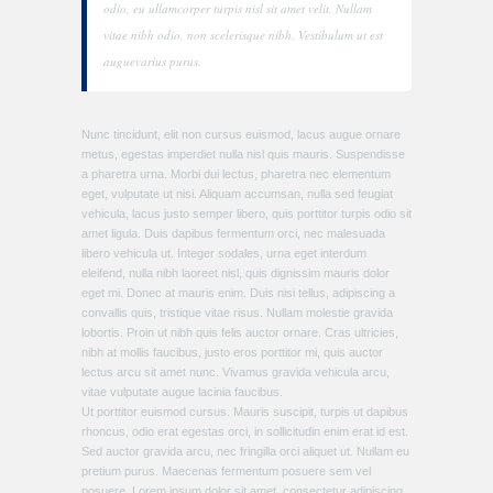
odio, eu ullamcorper turpis nisl sit amet velit. Nullam
vitae nibh odio, non scelerisque nibh. Vestibulum ut est
auguevarius purus.
Nunc tincidunt, elit non cursus euismod, lacus augue ornare
metus, egestas imperdiet nulla nisl quis mauris. Suspendisse
a pharetra urna. Morbi dui lectus, pharetra nec elementum
eget, vulputate ut nisi. Aliquam accumsan, nulla sed feugiat
vehicula, lacus justo semper libero, quis porttitor turpis odio sit
amet ligula. Duis dapibus fermentum orci, nec malesuada
libero vehicula ut. Integer sodales, urna eget interdum
eleifend, nulla nibh laoreet nisl, quis dignissim mauris dolor
eget mi. Donec at mauris enim. Duis nisi tellus, adipiscing a
convallis quis, tristique vitae risus. Nullam molestie gravida
lobortis. Proin ut nibh quis felis auctor ornare. Cras ultricies,
nibh at mollis faucibus, justo eros porttitor mi, quis auctor
lectus arcu sit amet nunc. Vivamus gravida vehicula arcu,
vitae vulputate augue lacinia faucibus.
Ut porttitor euismod cursus. Mauris suscipit, turpis ut dapibus
rhoncus, odio erat egestas orci, in sollicitudin enim erat id est.
Sed auctor gravida arcu, nec fringilla orci aliquet ut. Nullam eu
pretium purus. Maecenas fermentum posuere sem vel
posuere. Lorem ipsum dolor sit amet, consectetur adipiscing