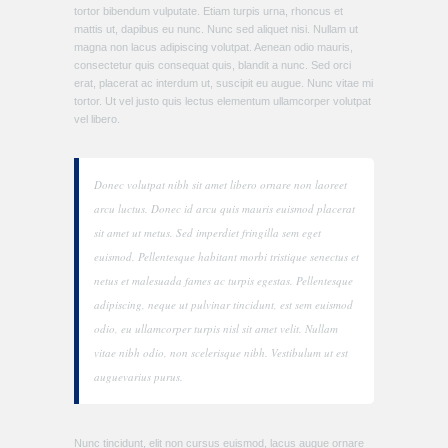
tortor bibendum vulputate. Etiam turpis urna, rhoncus et
mattis ut, dapibus eu nunc. Nunc sed aliquet nisi. Nullam ut
magna non lacus adipiscing volutpat. Aenean odio mauris,
consectetur quis consequat quis, blandit a nunc. Sed orci
erat, placerat ac interdum ut, suscipit eu augue. Nunc vitae mi
tortor. Ut vel justo quis lectus elementum ullamcorper volutpat
vel libero.
Donec volutpat nibh sit amet libero ornare non laoreet
arcu luctus. Donec id arcu quis mauris euismod placerat
sit amet ut metus. Sed imperdiet fringilla sem eget
euismod. Pellentesque habitant morbi tristique senectus et
netus et malesuada fames ac turpis egestas. Pellentesque
adipiscing, neque ut pulvinar tincidunt, est sem euismod
odio, eu ullamcorper turpis nisl sit amet velit. Nullam
vitae nibh odio, non scelerisque nibh. Vestibulum ut est
auguevarius purus.
Nunc tincidunt, elit non cursus euismod, lacus augue ornare