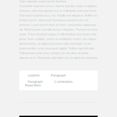
vitae vulputate augue lacinia faucibus.
Ut porttitor euismod cursus. Mauris suscipit, turpis ut dapibus
rhoncus, odio erat egestas orci, in sollicitudin enim erat id est.
Sed auctor gravida arcu, nec fringilla orci aliquet ut. Nullam eu
pretium purus. Maecenas fermentum posuere sem vel
posuere. Lorem ipsum dolor sit amet, consectetur adipiscing
elit. Morbi ornare convallis lectus a faucibus. Praesent et urna
turpis. Fusce tincidunt augue in velit tincidunt sed tempor felis
porta. Nunc sodales, metus ut vestibulum ornare, est magna
laoreet lectus, ut adipiscing massa odio sed turpis. In nec
lorem porttitor urna consequat sagittis. Nullam eget elit ante.
Pellentesque justo urna, semper nec faucibus sit amet,
aliquam at mi. Maecenas eget diam nec mi dignissim pharetra.
ccadmin
Paragraph
la
Paragraph
1 comentariu
Standard
Read More
post
format
with
only
text