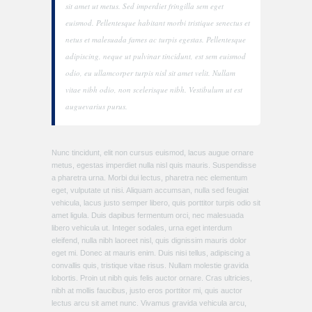
sit amet ut metus. Sed imperdiet fringilla sem eget
euismod. Pellentesque habitant morbi tristique senectus et
netus et malesuada fames ac turpis egestas. Pellentesque
adipiscing, neque ut pulvinar tincidunt, est sem euismod
odio, eu ullamcorper turpis nisl sit amet velit. Nullam
vitae nibh odio, non scelerisque nibh. Vestibulum ut est
auguevarius purus.
Nunc tincidunt, elit non cursus euismod, lacus augue ornare
metus, egestas imperdiet nulla nisl quis mauris. Suspendisse
a pharetra urna. Morbi dui lectus, pharetra nec elementum
eget, vulputate ut nisi. Aliquam accumsan, nulla sed feugiat
vehicula, lacus justo semper libero, quis porttitor turpis odio sit
amet ligula. Duis dapibus fermentum orci, nec malesuada
libero vehicula ut. Integer sodales, urna eget interdum
eleifend, nulla nibh laoreet nisl, quis dignissim mauris dolor
eget mi. Donec at mauris enim. Duis nisi tellus, adipiscing a
convallis quis, tristique vitae risus. Nullam molestie gravida
lobortis. Proin ut nibh quis felis auctor ornare. Cras ultricies,
nibh at mollis faucibus, justo eros porttitor mi, quis auctor
lectus arcu sit amet nunc. Vivamus gravida vehicula arcu,