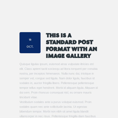
THIS IS A
13
STANDARD POST
OCT.
FORMAT WITH AN
IMAGE GALLERY
Quisque ligulas ipsum, euismod atras vulputate iltricies etri
elit. Class aptent taciti sociosqu ad litora torquent per conubia
nostra, per inceptos himenaeos. Nulla nunc dui, tristique in
semper vel, congue sed ligula. Nam dolor ligula, faucibus id
sodales in, auctor fringilla libero. Pellentesque pellentesque
tempor tellus eget hendrerit. Morbi id aliquam ligula. Aliquam id
dui sem. Proin rhoncus consequat nisl, eu ornare mauris
tincidunt vitae.
Vestibulum sodales ante a purus volutpat euismod. Proin
sodales quam nec ante sollicitudin lacinia. Ut egestas
bibendum tempor. Morbi non nibh sit amet ligula blandit
ullamcorper in nec risus. Pellentesque fringilla diam faucibus