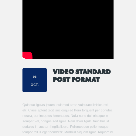
VIDEO STANDARD
08
POST FORMAT
OCT.
Quisque ligulas ipsum, euismod atras vulputate iltricies etri
elit. Class aptent taciti sociosqu ad litora torquent per conubia
nostra, per inceptos himenaeos. Nulla nunc dui, tristique in
semper vel, congue sed ligula. Nam dolor ligula, faucibus id
sodales in, auctor fringilla libero. Pellentesque pellentesque
tempor tellus eget hendrerit. Morbi id aliquam ligula. Aliquam id