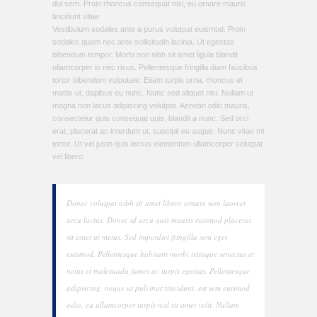
dui sem. Proin rhoncus consequat nisl, eu ornare mauris
tincidunt vitae.
Vestibulum sodales ante a purus volutpat euismod. Proin
sodales quam nec ante sollicitudin lacinia. Ut egestas
bibendum tempor. Morbi non nibh sit amet ligula blandit
ullamcorper in nec risus. Pellentesque fringilla diam faucibus
tortor bibendum vulputate. Etiam turpis urna, rhoncus et
mattis ut, dapibus eu nunc. Nunc sed aliquet nisi. Nullam ut
magna non lacus adipiscing volutpat. Aenean odio mauris,
consectetur quis consequat quis, blandit a nunc. Sed orci
erat, placerat ac interdum ut, suscipit eu augue. Nunc vitae mi
tortor. Ut vel justo quis lectus elementum ullamcorper volutpat
vel libero.
Donec volutpat nibh sit amet libero ornare non laoreet
arcu luctus. Donec id arcu quis mauris euismod placerat
sit amet ut metus. Sed imperdiet fringilla sem eget
euismod. Pellentesque habitant morbi tristique senectus et
netus et malesuada fames ac turpis egestas. Pellentesque
adipiscing, neque ut pulvinar tincidunt, est sem euismod
odio, eu ullamcorper turpis nisl sit amet velit. Nullam