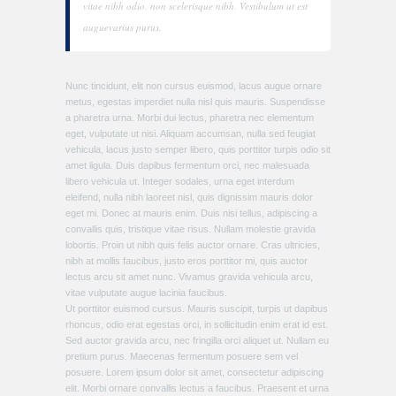
vitae nibh odio, non scelerisque nibh. Vestibulum ut est
auguevarius purus.
Nunc tincidunt, elit non cursus euismod, lacus augue ornare
metus, egestas imperdiet nulla nisl quis mauris. Suspendisse
a pharetra urna. Morbi dui lectus, pharetra nec elementum
eget, vulputate ut nisi. Aliquam accumsan, nulla sed feugiat
vehicula, lacus justo semper libero, quis porttitor turpis odio sit
amet ligula. Duis dapibus fermentum orci, nec malesuada
libero vehicula ut. Integer sodales, urna eget interdum
eleifend, nulla nibh laoreet nisl, quis dignissim mauris dolor
eget mi. Donec at mauris enim. Duis nisi tellus, adipiscing a
convallis quis, tristique vitae risus. Nullam molestie gravida
lobortis. Proin ut nibh quis felis auctor ornare. Cras ultricies,
nibh at mollis faucibus, justo eros porttitor mi, quis auctor
lectus arcu sit amet nunc. Vivamus gravida vehicula arcu,
vitae vulputate augue lacinia faucibus.
Ut porttitor euismod cursus. Mauris suscipit, turpis ut dapibus
rhoncus, odio erat egestas orci, in sollicitudin enim erat id est.
Sed auctor gravida arcu, nec fringilla orci aliquet ut. Nullam eu
pretium purus. Maecenas fermentum posuere sem vel
posuere. Lorem ipsum dolor sit amet, consectetur adipiscing
elit. Morbi ornare convallis lectus a faucibus. Praesent et urna