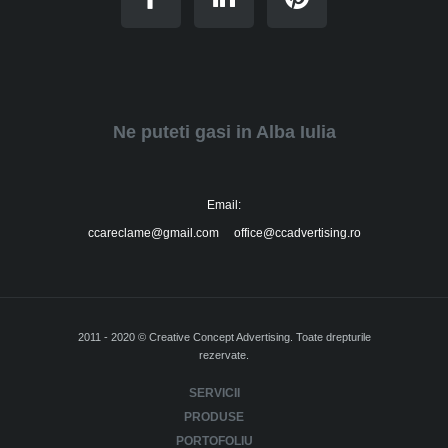
Ne puteti gasi in Alba Iulia
Email:
ccareclame@gmail.com office@ccadvertising.ro
2011 - 2020 © Creative Concept Advertising. Toate drepturile
rezervate.
SERVICII
PRODUSE
PORTOFOLIU