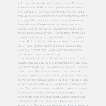
metus, egestas imperdiet nulla nisl quis mauris. Suspendisse
a pharetra urna. Morbi dui lectus, pharetra nec elementum
eget, vulputate ut nisi. Aliquam accumsan, nulla sed feugiat
vehicula, lacus justo semper libero, quis porttitor turpis odio sit
amet ligula. Duis dapibus fermentum orci, nec malesuada
libero vehicula ut. Integer sodales, urna eget interdum
eleifend, nulla nibh laoreet nisl, quis dignissim mauris dolor
eget mi. Donec at mauris enim. Duis nisi tellus, adipiscing a
convallis quis, tristique vitae risus. Nullam molestie gravida
lobortis. Proin ut nibh quis felis auctor ornare. Cras ultricies,
nibh at mollis faucibus, justo eros porttitor mi, quis auctor
lectus arcu sit amet nunc. Vivamus gravida vehicula arcu,
vitae vulputate augue lacinia faucibus.
Ut porttitor euismod cursus. Mauris suscipit, turpis ut dapibus
rhoncus, odio erat egestas orci, in sollicitudin enim erat id est.
Sed auctor gravida arcu, nec fringilla orci aliquet ut. Nullam eu
pretium purus. Maecenas fermentum posuere sem vel
posuere. Lorem ipsum dolor sit amet, consectetur adipiscing
elit. Morbi ornare convallis lectus a faucibus. Praesent et urna
turpis. Fusce tincidunt augue in velit tincidunt sed tempor felis
porta. Nunc sodales, metus ut vestibulum ornare, est magna
laoreet lectus, ut adipiscing massa odio sed turpis. In nec
lorem porttitor urna consequat sagittis. Nullam eget elit ante.
Pellentesque justo urna, semper nec faucibus sit amet,
aliquam at mi. Maecenas eget diam nec mi dignissim pharetra.