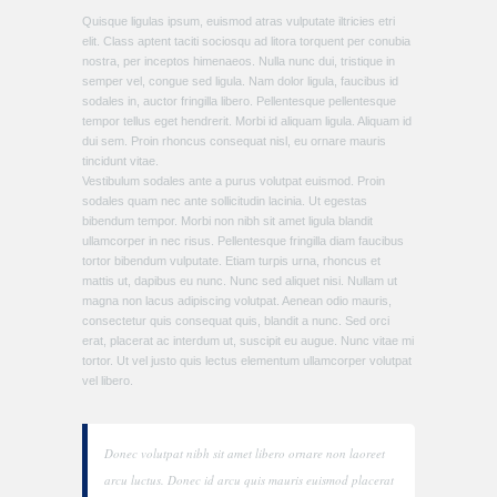
Quisque ligulas ipsum, euismod atras vulputate iltricies etri
elit. Class aptent taciti sociosqu ad litora torquent per conubia
nostra, per inceptos himenaeos. Nulla nunc dui, tristique in
semper vel, congue sed ligula. Nam dolor ligula, faucibus id
sodales in, auctor fringilla libero. Pellentesque pellentesque
tempor tellus eget hendrerit. Morbi id aliquam ligula. Aliquam id
dui sem. Proin rhoncus consequat nisl, eu ornare mauris
tincidunt vitae.
Vestibulum sodales ante a purus volutpat euismod. Proin
sodales quam nec ante sollicitudin lacinia. Ut egestas
bibendum tempor. Morbi non nibh sit amet ligula blandit
ullamcorper in nec risus. Pellentesque fringilla diam faucibus
tortor bibendum vulputate. Etiam turpis urna, rhoncus et
mattis ut, dapibus eu nunc. Nunc sed aliquet nisi. Nullam ut
magna non lacus adipiscing volutpat. Aenean odio mauris,
consectetur quis consequat quis, blandit a nunc. Sed orci
erat, placerat ac interdum ut, suscipit eu augue. Nunc vitae mi
tortor. Ut vel justo quis lectus elementum ullamcorper volutpat
vel libero.
Donec volutpat nibh sit amet libero ornare non laoreet
arcu luctus. Donec id arcu quis mauris euismod placerat