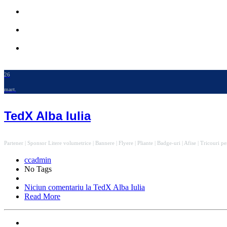
26
mart.
TedX Alba Iulia
Partener | Sponsor Litere volumetrice | Bannere | Flyere | Pliante | Badge-uri | Afise | Tricouri pe
ccadmin
No Tags
Niciun comentariu
la TedX Alba Iulia
Read More