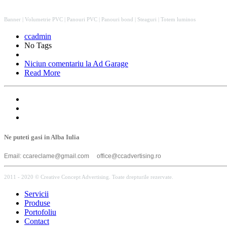
Banner | Volumetrie PVC | Panouri PVC | Panouri bond | Steaguri | Totem luminos
ccadmin
No Tags
Niciun comentariu
la Ad Garage
Read More
Ne puteti gasi in Alba Iulia
Email: ccareclame@gmail.com office@ccadvertising.ro
2011 - 2020 © Creative Concept Advertising. Toate drepturile rezervate.
Servicii
Produse
Portofoliu
Contact