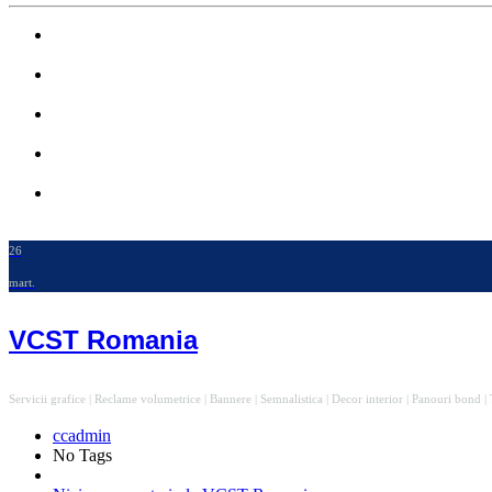
26
mart.
VCST Romania
Servicii grafice | Reclame volumetrice | Bannere | Semnalistica | Decor interior | Panouri bond | 
ccadmin
No Tags