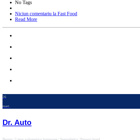
No Tags
Niciun comentariu
la Fast Food
Read More
26
mart.
Dr. Auto
Banner | Litere volumetrice luminoase | Semnalistica | Panouri bond