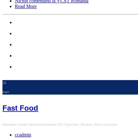
Niciun comentariu
la VCST Romania
Read More
26
mart.
Fast Food
Identitate vizuala | Reclama luminoasa 3D | Copertina | Meniuri | Print autocolant
ccadmin