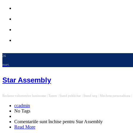
26
mart.
Star Assembly
Reclame volumetrice luminoase | Totem | Stand publicitar | Stand targ | Mocheta personalizata | 
ccadmin
No Tags
Comentariile sunt închise
pentru Star Assembly
Read More