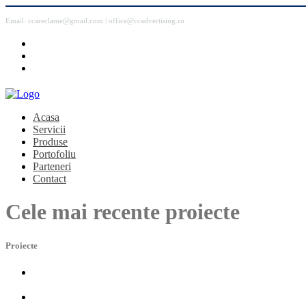
Email: ccareclame@gmail.com | office@ccadvertising.ro
Acasa
Servicii
Produse
Portofoliu
Parteneri
Contact
Cele mai recente proiecte
Proiecte