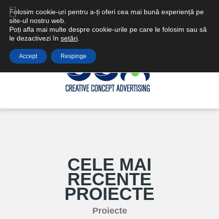
Email: ccareclame@gmail.com | office@ccadvertising.ro
Folosim cookie-uri pentru a-ți oferi cea mai bună experiență pe
site-ul nostru web.
Poți afla mai multe despre cookie-urile pe care le folosim sau să
le dezactivezi în
setări
.
Accept
Respinge
CELE MAI
RECENTE
PROIECTE
Proiecte