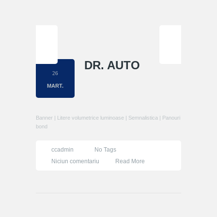
DR. AUTO
26
MART.
Banner | Litere volumetrice luminoase | Semnalistica | Panouri
bond
ccadmin
No Tags
la
Niciun comentariu
Read More
Dr.
Auto