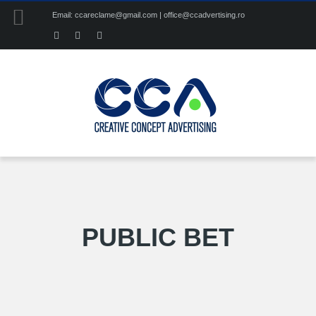
Email: ccareclame@gmail.com | office@ccadvertising.ro
PUBLIC BET